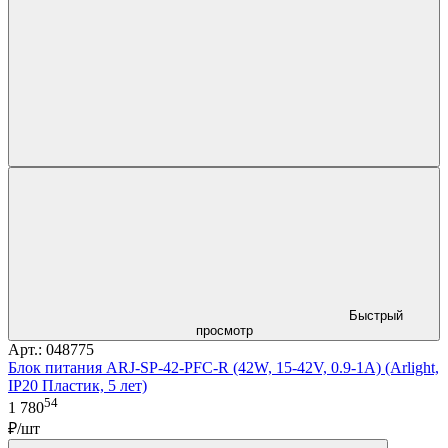
Быстрый
просмотр
Арт.: 048775
Блок питания ARJ-SP-42-PFC-R (42W, 15-42V, 0.9-1A) (Arlight,
IP20 Пластик, 5 лет)
54
1 780
₽/шт