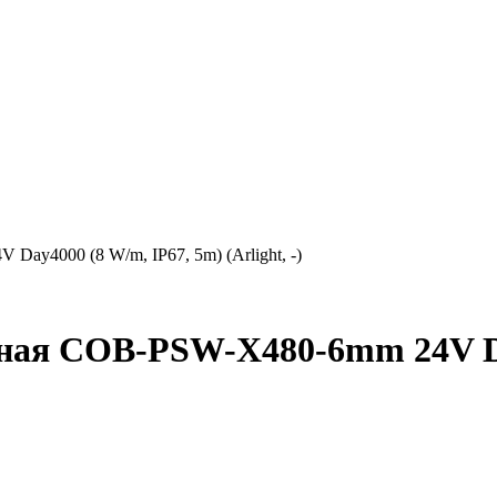
ay4000 (8 W/m, IP67, 5m) (Arlight, -)
ная COB-PSW-X480-6mm 24V Da