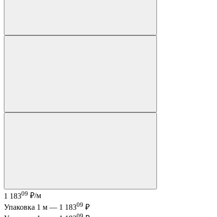
09
1 183
₽/м
09
Упаковка 1 м —
1 183
₽
09