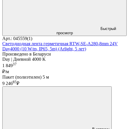
Быстрый
просмотр
Арт.: 045559(1)
Светодиодная лента герметичная RTW-SE-A280-8mm 24V
Day4000 (10 W/m, IP65, 5m) (Arlight, 5 лет)
Произведено в Беларуси
Day | Дневной 4000 K
37
1 849
₽/м
Пакет (полиэтилен) 5 м
85
9 246
₽