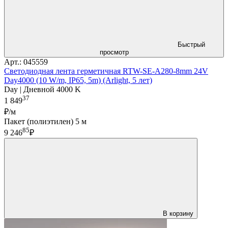
Быстрый
просмотр
Арт.: 045559
Светодиодная лента герметичная RTW-SE-A280-8mm 24V
Day4000 (10 W/m, IP65, 5m) (Arlight, 5 лет)
Day | Дневной 4000 K
37
1 849
₽/м
Пакет (полиэтилен) 5 м
85
9 246
₽
В корзину