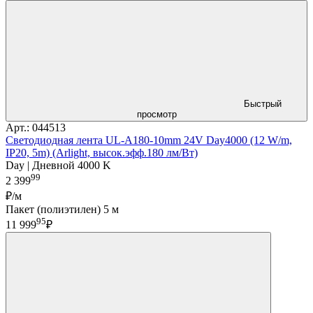
Быстрый
просмотр
Арт.: 044513
Светодиодная лента UL-A180-10mm 24V Day4000 (12 W/m,
IP20, 5m) (Arlight, высок.эфф.180 лм/Вт)
Day | Дневной 4000 K
99
2 399
₽/м
Пакет (полиэтилен) 5 м
95
11 999
₽