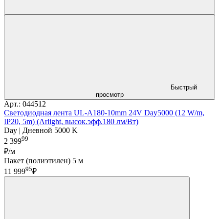
Быстрый
просмотр
Арт.: 044512
Светодиодная лента UL-A180-10mm 24V Day5000 (12 W/m,
IP20, 5m) (Arlight, высок.эфф.180 лм/Вт)
Day | Дневной 5000 K
99
2 399
₽/м
Пакет (полиэтилен) 5 м
95
11 999
₽