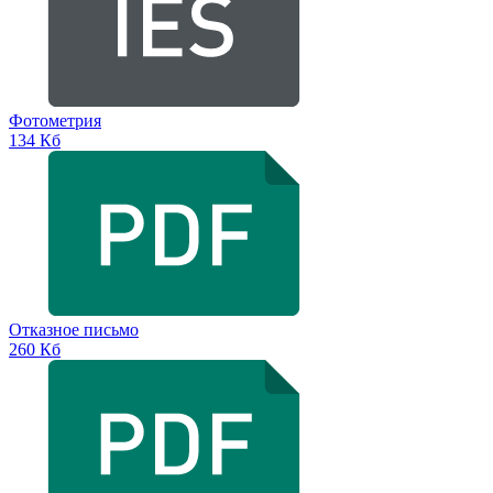
Фотометрия
134 Кб
Отказное письмо
260 Кб