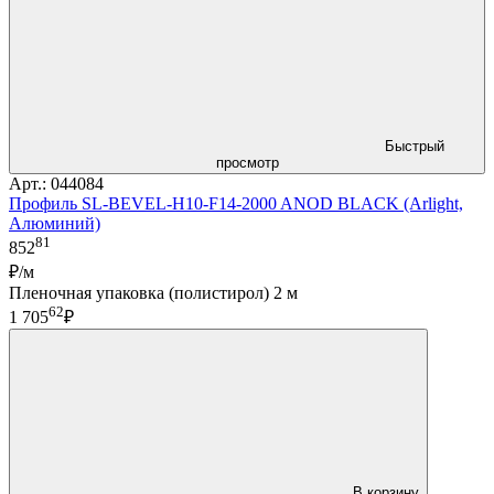
Быстрый
просмотр
Арт.: 044084
Профиль SL-BEVEL-H10-F14-2000 ANOD BLACK (Arlight,
Алюминий)
81
852
₽/м
Пленочная упаковка (полистирол) 2 м
62
1 705
₽
В корзину