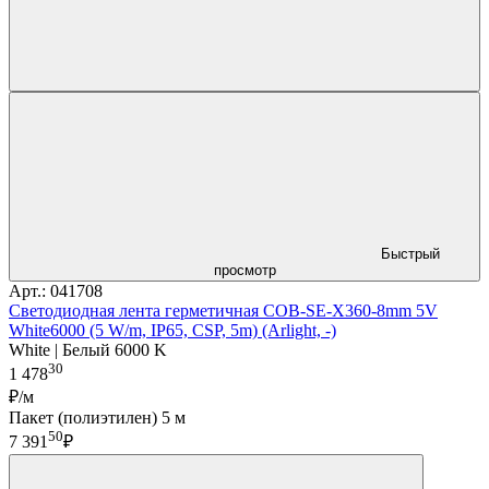
Быстрый
просмотр
Арт.: 041708
Светодиодная лента герметичная COB-SE-X360-8mm 5V
White6000 (5 W/m, IP65, CSP, 5m) (Arlight, -)
White | Белый 6000 K
30
1 478
₽/м
Пакет (полиэтилен) 5 м
50
7 391
₽