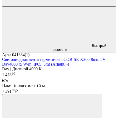
Быстрый
просмотр
Арт.: 041384(1)
Светодиодная лента герметичная COB-SE-X360-8mm 5V
Day4000 (5 W/m, IP65, 5m) (Arlight, -)
Day | Дневной 4000 K
30
1 478
₽/м
Пакет (полиэтилен) 5 м
50
7 391
₽