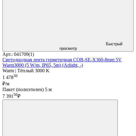
Быстрый
просмотр
Арт.: 041709(1)
Светодиодная лента герметичная COB-SE-X360-8mm 5V
Warm3000 (5 W/m, IP65, 5m) (Arlight, -)
Warm | Тёплый 3000 K
30
1 478
₽/м
Пакет (полиэтилен) 5 м
50
7 391
₽