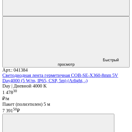
Быстрый
просмотр
Арт.: 041384
Светодиодная лента герметичная COB-SE-X360-8mm 5V
Day4000 (5 W/m, IP65, CSP, 5m) (Arlight, -)
Day | Дневной 4000 K
30
1 478
₽/м
Пакет (полиэтилен) 5 м
50
7 391
₽