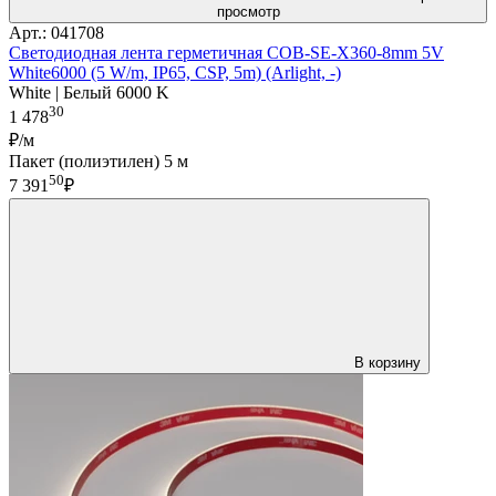
просмотр
Арт.: 041708
Светодиодная лента герметичная COB-SE-X360-8mm 5V
White6000 (5 W/m, IP65, CSP, 5m) (Arlight, -)
White | Белый 6000 K
30
1 478
₽/м
Пакет (полиэтилен) 5 м
50
7 391
₽
В корзину