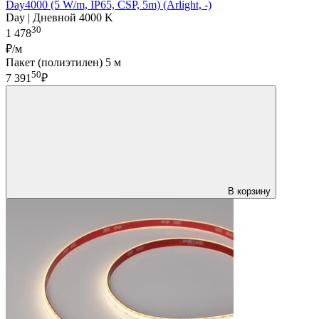
Day4000 (5 W/m, IP65, CSP, 5m) (Arlight, -)
Day | Дневной 4000 K
30
1 478
₽/м
Пакет (полиэтилен) 5 м
50
7 391
₽
В корзину