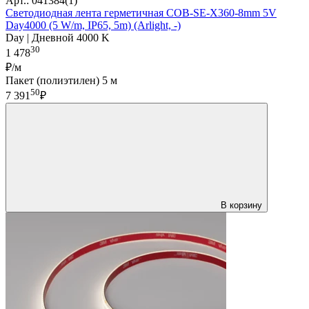
Арт.: 041384(1)
Светодиодная лента герметичная COB-SE-X360-8mm 5V
Day4000 (5 W/m, IP65, 5m) (Arlight, -)
Day | Дневной 4000 K
30
1 478
₽/м
Пакет (полиэтилен) 5 м
50
7 391
₽
В корзину