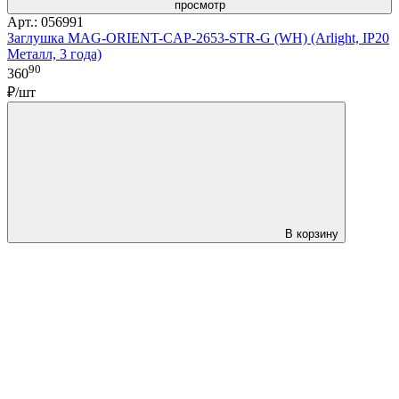
просмотр
Арт.: 056991
Заглушка MAG-ORIENT-CAP-2653-STR-G (WH) (Arlight, IP20
Металл, 3 года)
90
360
₽/шт
В корзину
LDT