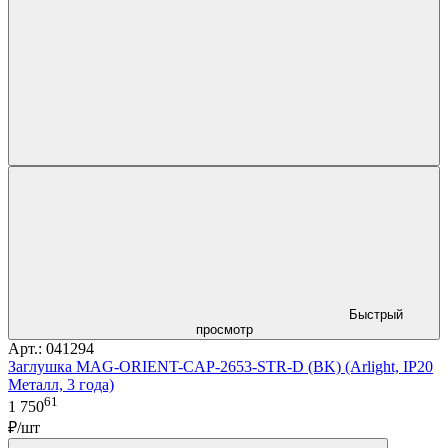
Быстрый
просмотр
Арт.: 041294
Заглушка MAG-ORIENT-CAP-2653-STR-D (BK) (Arlight, IP20
Металл, 3 года)
61
1 750
₽/шт