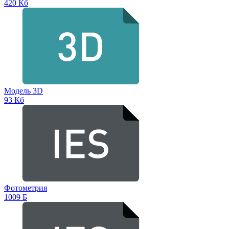
420 Кб
Модель 3D
93 Кб
Фотометрия
1009 Б