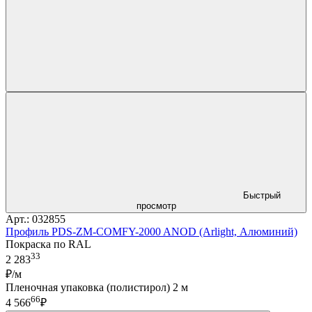
Быстрый
просмотр
Арт.: 032855
Профиль PDS-ZM-COMFY-2000 ANOD (Arlight, Алюминий)
Покраска по RAL
33
2 283
₽/м
Пленочная упаковка (полистирол) 2 м
66
4 566
₽