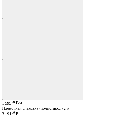
58
1 595
₽/м
Пленочная упаковка (полистирол) 2 м
16
3 191
₽