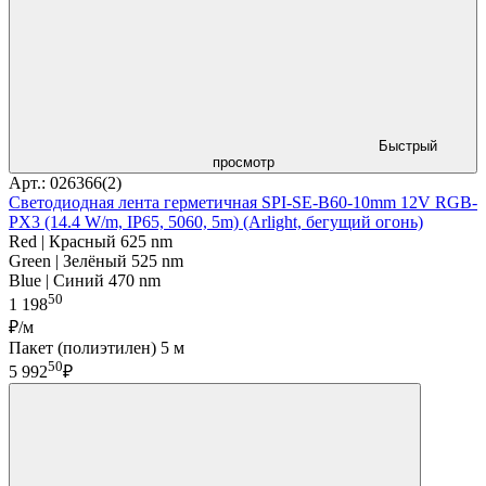
Быстрый
просмотр
Арт.: 026366(2)
Светодиодная лента герметичная SPI-SE-B60-10mm 12V RGB-
PX3 (14.4 W/m, IP65, 5060, 5m) (Arlight, бегущий огонь)
Red | Красный 625 nm
Green | Зелёный 525 nm
Blue | Синий 470 nm
50
1 198
₽/м
Пакет (полиэтилен) 5 м
50
5 992
₽