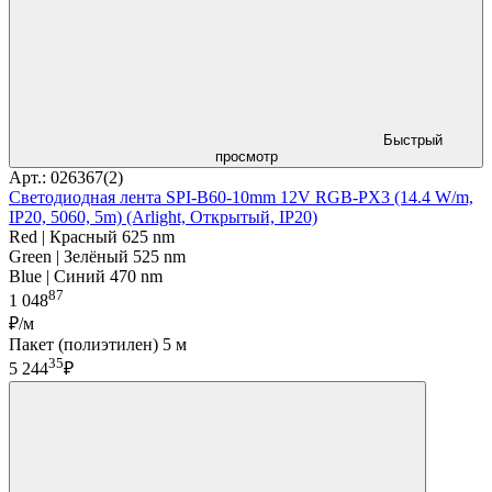
Быстрый
просмотр
Арт.: 026367(2)
Светодиодная лента SPI-B60-10mm 12V RGB-PX3 (14.4 W/m,
IP20, 5060, 5m) (Arlight, Открытый, IP20)
Red | Красный 625 nm
Green | Зелёный 525 nm
Blue | Синий 470 nm
87
1 048
₽/м
Пакет (полиэтилен) 5 м
35
5 244
₽