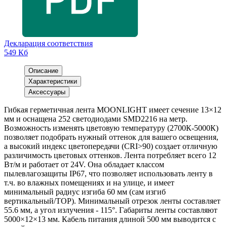
Декларация соответствия
549 Кб
Описание
Характеристики
Аксессуары
Гибкая герметичная лента MOONLIGHT имеет сечение 13×12
мм и оснащена 252 светодиодами SMD2216 на метр.
Возможность изменять цветовую температуру (2700К-5000К)
позволяет подобрать нужный оттенок для вашего освещения,
а высокий индекс цветопередачи (CRI>90) создает отличную
различимость цветовых оттенков. Лента потребляет всего 12
Вт/м и работает от 24V. Она обладает классом
пылевлагозащиты IP67, что позволяет использовать ленту в
т.ч. во влажных помещениях и на улице, и имеет
минимальный радиус изгиба 60 мм (сам изгиб
вертикальный/TOP). Минимальный отрезок ленты составляет
55.6 мм, а угол излучения - 115°. Габариты ленты составляют
5000×12×13 мм. Кабель питания длиной 500 мм выводится с