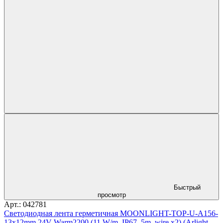
Быстрый
просмотр
Арт.: 042781
Светодиодная лента герметичная MOONLIGHT-TOP-U-A156-
13x12mm 24V Warm2200 (11 W/m, IP67, 5m, wire x2) (Arlight,