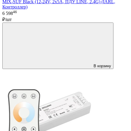
MIX-SUF Black (12-24V, 2x5A, ПДУ LINE, 2.4G) (IARL,
Контроллер)
46
6 598
₽/шт
В корзину