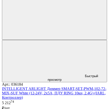
Быстрый
просмотр
Арт.: 036184
INTELLIGENT ARLIGHT Диммер SMART-SET-PWM-102-72-
MIX-SUF White (12-24V, 2x5A, ПДУ RING 10кн, 2.4G) (IARL,
Контроллер)
74
5 212
₽/шт