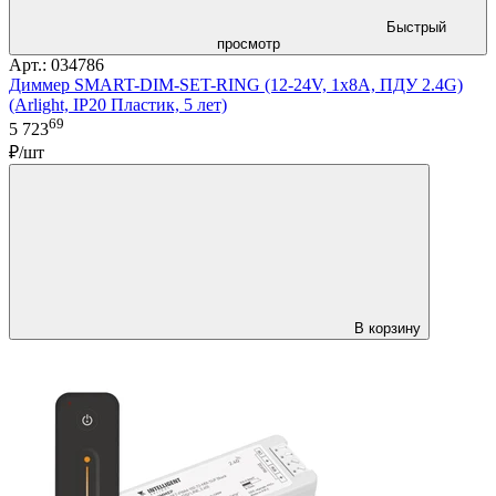
Быстрый
просмотр
Арт.: 034786
Диммер SMART-DIM-SET-RING (12-24V, 1x8A, ПДУ 2.4G)
(Arlight, IP20 Пластик, 5 лет)
69
5 723
₽/шт
В корзину