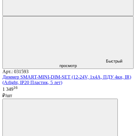
Быстрый
просмотр
Арт.: 031593
Диммер SMART-MINI-DIM-SET (12-24V, 1x4A, ПДУ 4кн, IR)
(Arlight, IP20 Пластик, 5 лет)
16
1 349
₽/шт