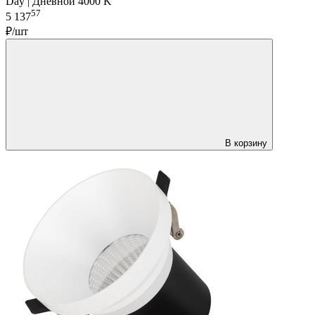
Day | Дневной 4000 K
57
5 137
₽/шт
В корзину