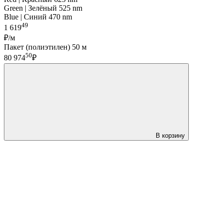
Green | Зелёный 525 nm
Blue | Синий 470 nm
49
1 619
₽/м
Пакет (полиэтилен) 50 м
50
80 974
₽
В корзину
LDT