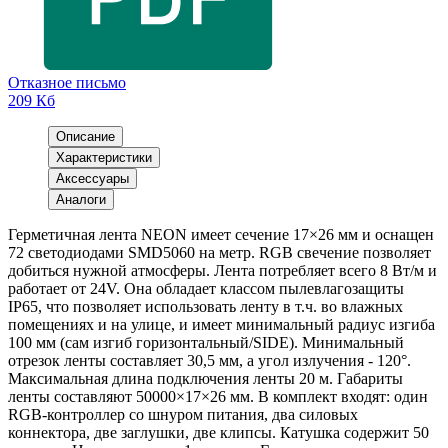
Отказное письмо
209 Кб
Описание
Характеристики
Аксессуары
Аналоги
Герметичная лента NEON имеет сечение 17×26 мм и оснащен
72 светодиодами SMD5060 на метр. RGB свечение позволяет
добиться нужной атмосферы. Лента потребляет всего 8 Вт/м и
работает от 24V. Она обладает классом пылевлагозащиты
IP65, что позволяет использовать ленту в т.ч. во влажных
помещениях и на улице, и имеет минимальный радиус изгиба
100 мм (сам изгиб горизонтальный/SIDE). Минимальный
отрезок ленты составляет 30,5 мм, а угол излучения - 120°.
Максимальная длина подключения ленты 20 м. Габариты
ленты составляют 50000×17×26 мм. В комплект входят: один
RGB-контроллер со шнуром питания, два силовых
коннектора, две заглушки, две клипсы. Катушка содержит 50