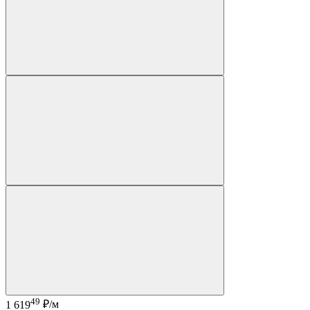
49
1 619
₽/м