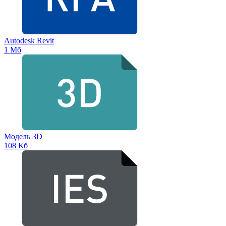
Autodesk Revit
1 Мб
Модель 3D
108 Кб