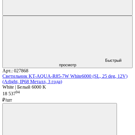
Быстрый
просмотр
Арт.: 027868
Светильник KT-AQUA-R85-7W White6000 (SL, 25 deg, 12V)
(Arlight, IP68 Металл, 3 года)
White | Белый 6000 K
94
18 537
₽/шт