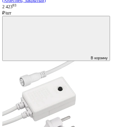
(Ardecoled, Закрытый)
93
2 423
₽/шт
В корзину