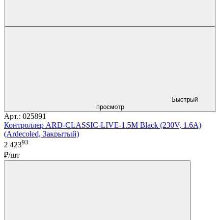
Быстрый
просмотр
Арт.: 025891
Контроллер ARD-CLASSIC-LIVE-1.5M Black (230V, 1.6A)
(Ardecoled, Закрытый)
93
2 423
₽/шт