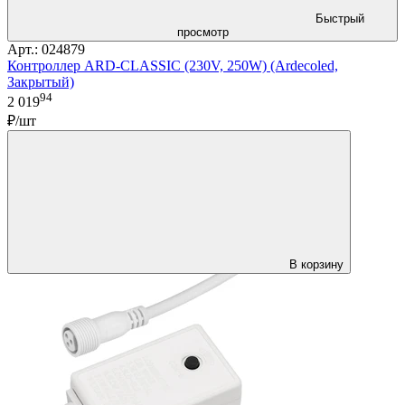
Быстрый
просмотр
Арт.: 024879
Контроллер ARD-CLASSIC (230V, 250W) (Ardecoled,
Закрытый)
94
2 019
₽/шт
В корзину