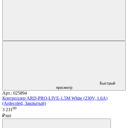
Быстрый
просмотр
Арт.: 025894
Контроллер ARD-PRO-LIVE-1.5M White (230V, 1.6A)
(Ardecoled, Закрытый)
90
3 231
₽/шт