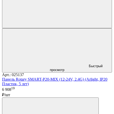
Быстрый
просмотр
Арт.: 025137
Панель Rotary SMART-P20-MIX (12-24V, 2.4G) (Arlight, IP20
Пластик, 5 лет)
19
6 908
₽/шт