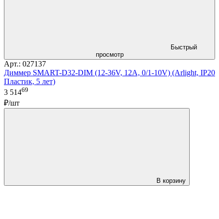
Быстрый
просмотр
Арт.: 027137
Диммер SMART-D32-DIM (12-36V, 12A, 0/1-10V) (Arlight, IP20
Пластик, 5 лет)
69
3 514
₽/шт
В корзину