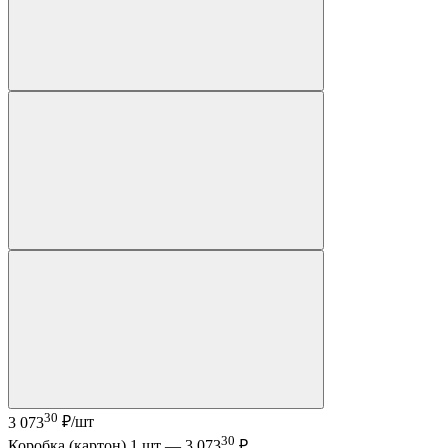
30
3 073
₽/шт
30
Коробка (картон) 1 шт —
3 073
₽