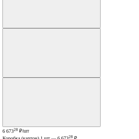
28
6 673
₽/шт
28
Коробка (картон) 1 шт —
6 673
₽