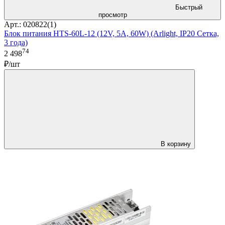
Быстрый
просмотр
Арт.: 020822(1)
Блок питания HTS-60L-12 (12V, 5A, 60W) (Arlight, IP20 Сетка,
3 года)
74
2 498
₽/шт
В корзину