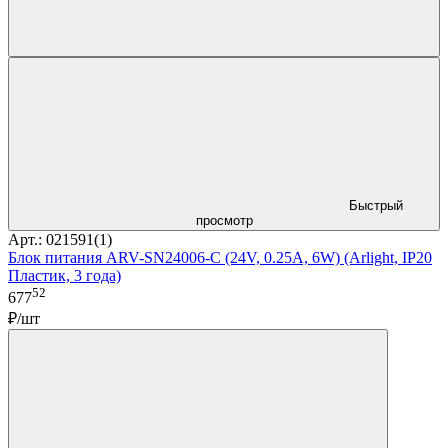
Быстрый
просмотр
Арт.: 021591(1)
Блок питания ARV-SN24006-C (24V, 0.25A, 6W) (Arlight, IP20
Пластик, 3 года)
52
677
₽/шт