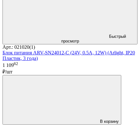
Быстрый
просмотр
Арт.: 021020(1)
Блок питания ARV-SN24012-C (24V, 0.5A, 12W) (Arlight, IP20
Пластик, 3 года)
62
1 109
₽/шт
В корзину
LDT