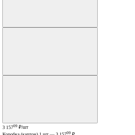
09
3 157
₽/шт
09
Коробка (картон) 1 шт —
3 157
₽