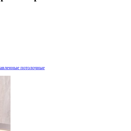
равленные
потолочные