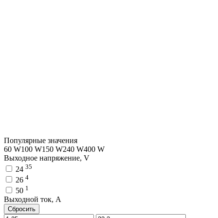
Популярные значения
60 W
100 W
150 W
240 W
400 W
Выходное напряжение, V
35
24
4
26
1
50
Выходной ток, A
Сбросить