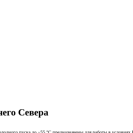
него Севера
олодного пуска до −55 °С предназначены для работы в условиях