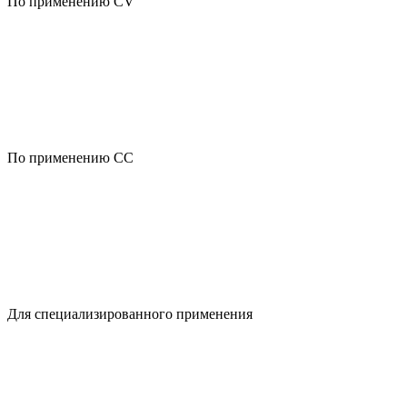
По применению CV
По применению CC
Для специализированного применения