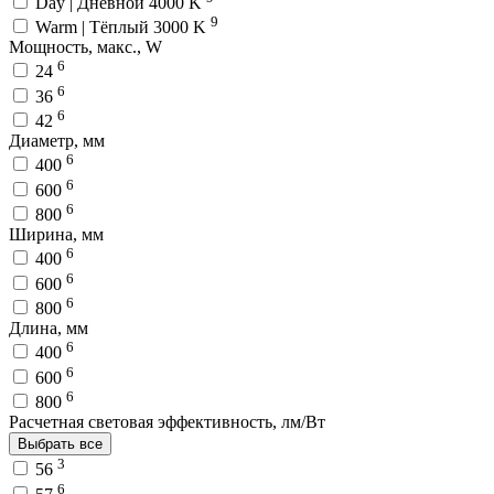
Day | Дневной 4000 K
9
Warm | Тёплый 3000 K
Мощность, макс., W
6
24
6
36
6
42
Диаметр, мм
6
400
6
600
6
800
Ширина, мм
6
400
6
600
6
800
Длина, мм
6
400
6
600
6
800
Расчетная световая эффективность, лм/Вт
Выбрать все
3
56
6