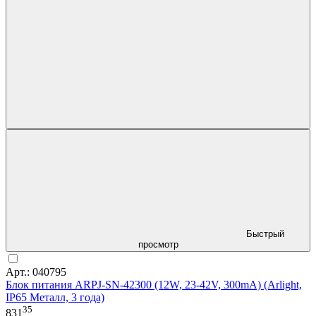
Быстрый
просмотр
Арт.: 040795
Блок питания ARPJ-SN-42300 (12W, 23-42V, 300mA) (Arlight,
IP65 Металл, 3 года)
35
831