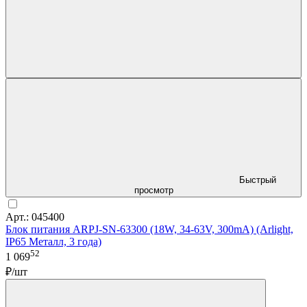
Быстрый
просмотр
Арт.: 045400
Блок питания ARPJ-SN-63300 (18W, 34-63V, 300mA) (Arlight,
IP65 Металл, 3 года)
52
1 069
₽/шт