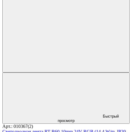
Быстрый
просмотр
Арт.: 010367(2)
Светодиодная лента RT-B60-10mm 24V RGB (14.4 W/m, IP20,