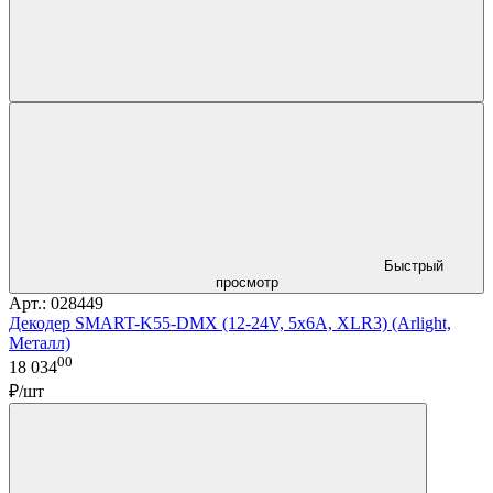
Быстрый
просмотр
Арт.: 028449
Декодер SMART-K55-DMX (12-24V, 5x6A, XLR3) (Arlight,
Металл)
00
18 034
₽/шт