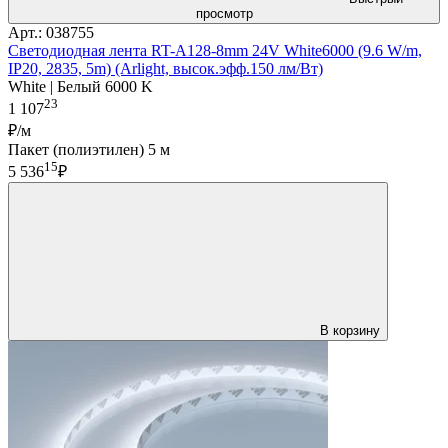
просмотр
Арт.: 038755
Светодиодная лента RT-A128-8mm 24V White6000 (9.6 W/m,
IP20, 2835, 5m) (Arlight, высок.эфф.150 лм/Вт)
White | Белый 6000 K
23
1 107
₽/м
Пакет (полиэтилен) 5 м
15
5 536
₽
В корзину