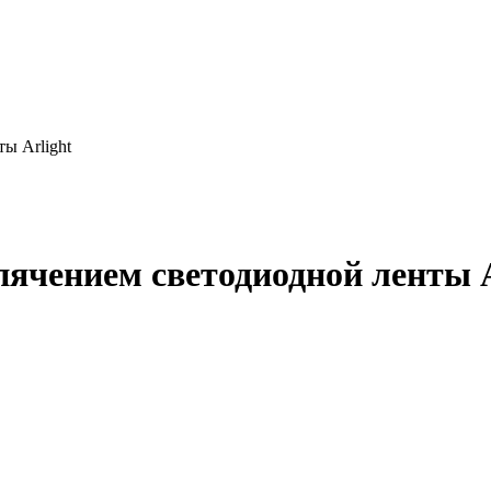
ы Arlight
ячением светодиодной ленты A