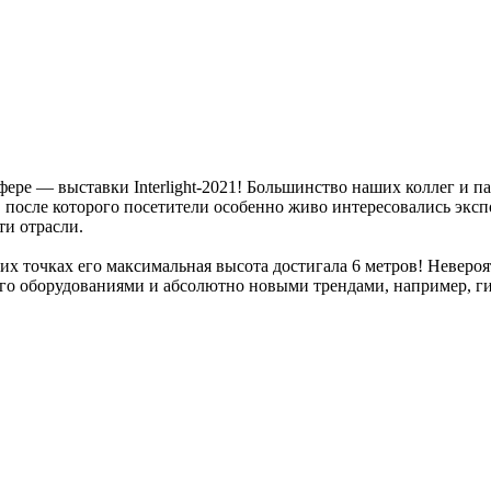
фере — выставки Interlight-2021! Большинство наших коллег и 
в, после которого посетители особенно живо интересовались эк
ти отрасли.
ьких точках его максимальная высота достигала 6 метров! Неве
о оборудованиями и абсолютно новыми трендами, например, гиб