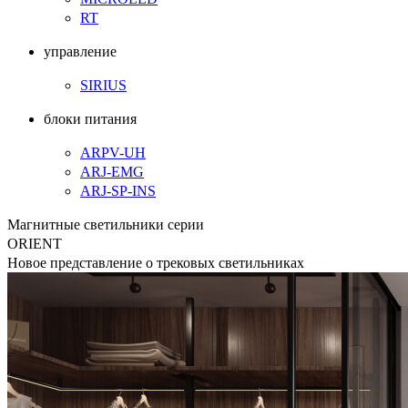
RT
управление
SIRIUS
блоки питания
ARPV-UH
ARJ-EMG
ARJ-SP-INS
Магнитные светильники серии
ORIENT
Новое представление о трековых светильниках