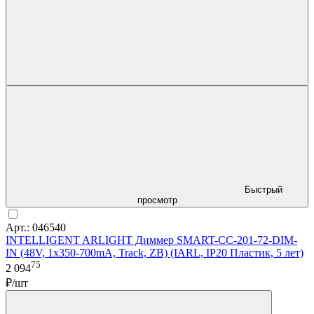
Быстрый
просмотр
Арт.: 046540
INTELLIGENT ARLIGHT Диммер SMART-CC-201-72-DIM-
IN (48V, 1x350-700mA, Track, ZB) (IARL, IP20 Пластик, 5 лет)
75
2 094
₽/шт