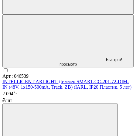
Быстрый
просмотр
Арт.: 046539
INTELLIGENT ARLIGHT Диммер SMART-CC-201-72-DIM-
IN (48V, 1x150-500mA, Track, ZB) (IARL, IP20 Пластик, 5 лет)
75
2 094
₽/шт