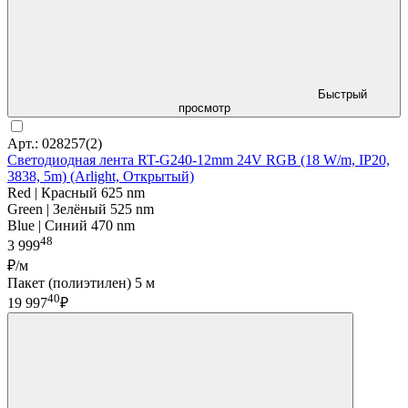
Быстрый
просмотр
Арт.: 028257(2)
Светодиодная лента RT-G240-12mm 24V RGB (18 W/m, IP20,
3838, 5m) (Arlight, Открытый)
Red | Красный 625 nm
Green | Зелёный 525 nm
Blue | Синий 470 nm
48
3 999
₽/м
Пакет (полиэтилен) 5 м
40
19 997
₽