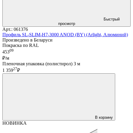
Быстрый
просмотр
Арт.: 061376
Профиль SL-SLIM-H7-3000 ANOD (BY) (Arlight, Алюминий)
Произведено в Беларуси
Покраска по RAL
09
453
₽/м
Пленочная упаковка (полистирол) 3 м
27
1 359
₽
В корзину
НОВИНКА