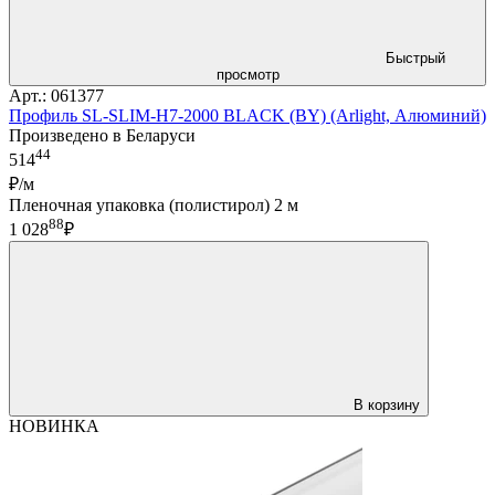
Быстрый
просмотр
Арт.: 061377
Профиль SL-SLIM-H7-2000 BLACK (BY) (Arlight, Алюминий)
Произведено в Беларуси
44
514
₽/м
Пленочная упаковка (полистирол) 2 м
88
1 028
₽
В корзину
НОВИНКА