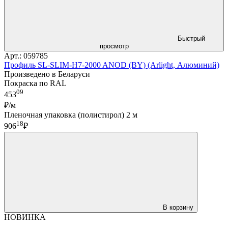
Быстрый
просмотр
Арт.: 059785
Профиль SL-SLIM-H7-2000 ANOD (BY) (Arlight, Алюминий)
Произведено в Беларуси
Покраска по RAL
09
453
₽/м
Пленочная упаковка (полистирол) 2 м
18
906
₽
В корзину
НОВИНКА