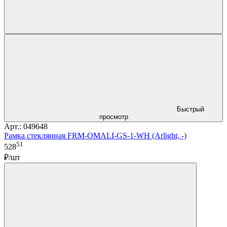
Быстрый
просмотр
Арт.: 049648
Рамка стеклянная FRM-OMALI-GS-1-WH (Arlight, -)
51
528
₽/шт