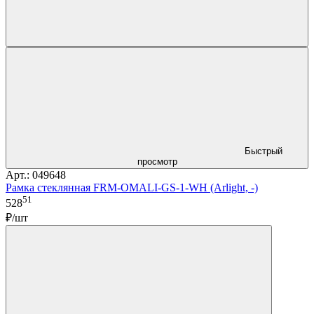
Быстрый
просмотр
Арт.: 049648
Рамка стеклянная FRM-OMALI-GS-1-WH (Arlight, -)
51
528
₽/шт