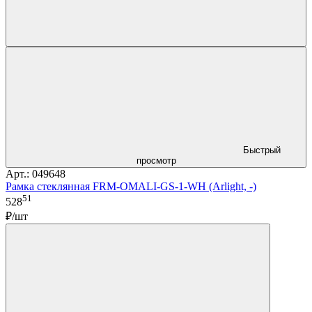
Быстрый
просмотр
Арт.: 049648
Рамка стеклянная FRM-OMALI-GS-1-WH (Arlight, -)
51
528
₽/шт