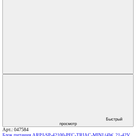
Быстрый
просмотр
Арт.: 047584
Блок питания ARPJ-SP-42100-PFC-TRIAC-MINI (4W, 21-42V,