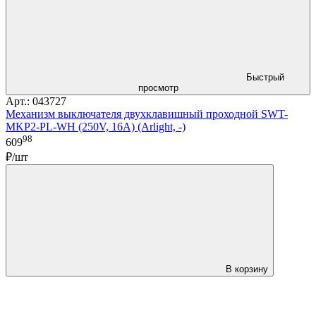
Быстрый
просмотр
Арт.: 043727
Механизм выключателя двухклавишный проходной SWT-
MKP2-PL-WH (250V, 16A) (Arlight, -)
98
609
₽/шт
В корзину