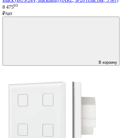
Black (BUS/24V, Backlight) (IARL, IP20 Пластик, 5 лет)
03
8 475
₽/шт
В корзину