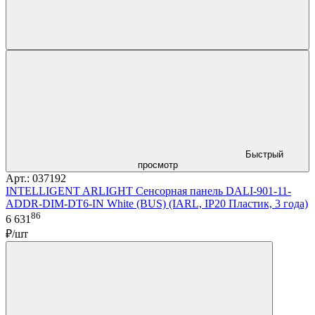
Быстрый
просмотр
Арт.: 037192
INTELLIGENT ARLIGHT Сенсорная панель DALI-901-11-
ADDR-DIM-DT6-IN White (BUS) (IARL, IP20 Пластик, 3 года)
86
6 631
₽/шт