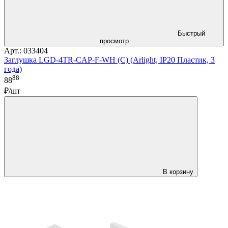
Быстрый
просмотр
Арт.: 033404
Заглушка LGD-4TR-CAP-F-WH (C) (Arlight, IP20 Пластик, 3
года)
88
88
₽/шт
В корзину