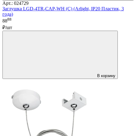
Арт.: 024729
Заглушка LGD-4TR-CAP-WH (C) (Arlight, IP20 Пластик, 3
года)
88
88
₽/шт
В корзину