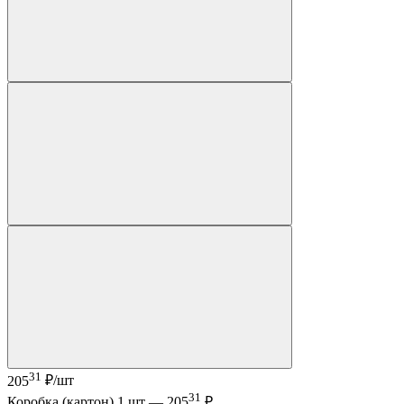
31
205
₽/шт
31
Коробка (картон) 1 шт —
205
₽