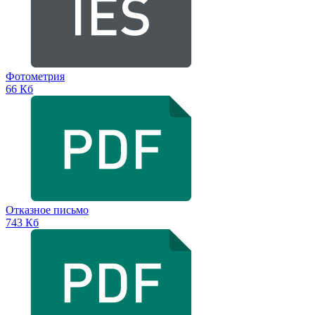
Фотометрия
66 Кб
Отказное письмо
743 Кб