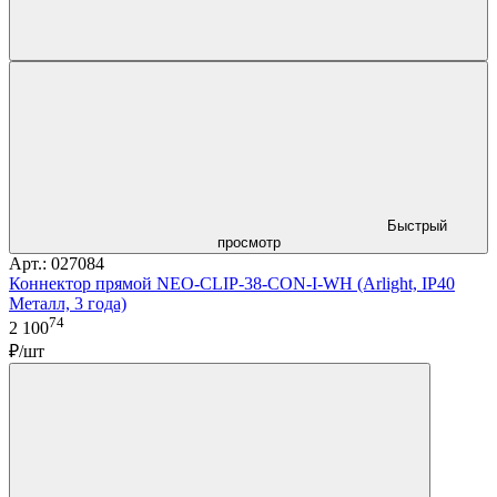
Быстрый
просмотр
Арт.: 027084
Коннектор прямой NEO-CLIP-38-CON-I-WH (Arlight, IP40
Металл, 3 года)
74
2 100
₽/шт