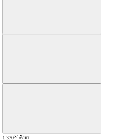
57
1 370
₽/шт