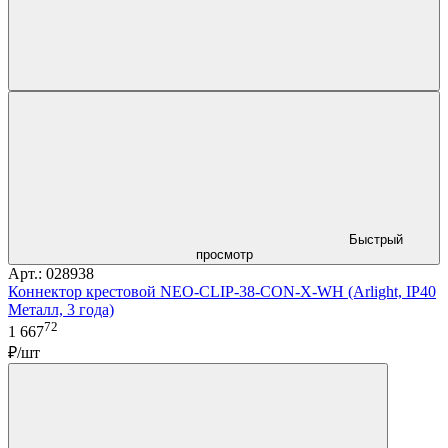
Быстрый
просмотр
Арт.: 028938
Коннектор крестовой NEO-CLIP-38-CON-X-WH (Arlight, IP40
Металл, 3 года)
72
1 667
₽/шт