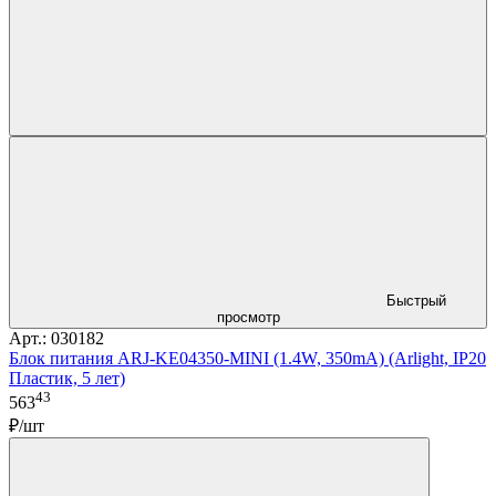
Быстрый
просмотр
Арт.: 030182
Блок питания ARJ-KE04350-MINI (1.4W, 350mA) (Arlight, IP20
Пластик, 5 лет)
43
563
₽/шт