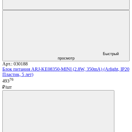
Быстрый
просмотр
Арт.: 030188
Блок питания ARJ-KE08350-MINI (2.8W, 350mA) (Arlight, IP20
Пластик, 5 лет)
76
493
₽/шт