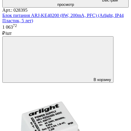
Быстрый
просмотр
Арт.: 028395
Блок питания ARJ-KE40200 (8W, 200mA, PFC) (Arlight, IP44
Пластик, 5 лет)
72
1 063
₽/шт
В корзину