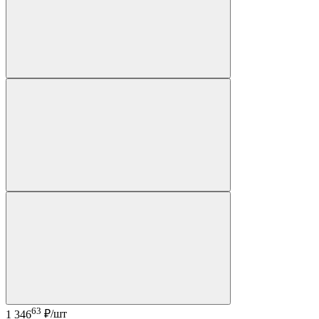
63
1 346
₽/шт