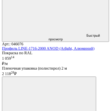
Быстрый
просмотр
Арт.: 046076
Профиль LINE-1716-2000 ANOD (Arlight, Алюминий)
Покраска по RAL
14
1 059
₽/м
Пленочная упаковка (полистирол) 2 м
28
2 118
₽