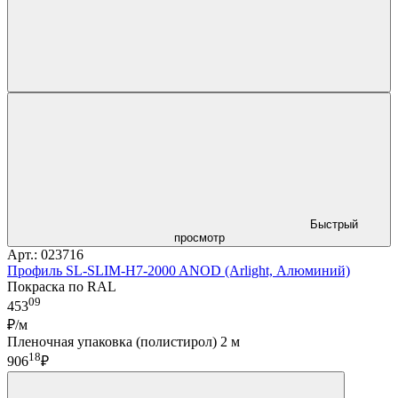
Быстрый
просмотр
Арт.: 023716
Профиль SL-SLIM-H7-2000 ANOD (Arlight, Алюминий)
Покраска по RAL
09
453
₽/м
Пленочная упаковка (полистирол) 2 м
18
906
₽