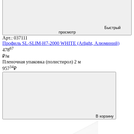
Быстрый
просмотр
Арт.: 037111
Профиль SL-SLIM-H7-2000 WHITE (Arlight, Алюминий)
67
478
₽/м
Пленочная упаковка (полистирол) 2 м
34
957
₽
В корзину