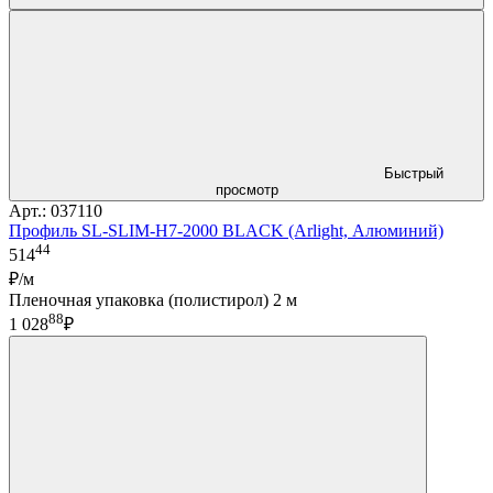
Быстрый
просмотр
Арт.: 037110
Профиль SL-SLIM-H7-2000 BLACK (Arlight, Алюминий)
44
514
₽/м
Пленочная упаковка (полистирол) 2 м
88
1 028
₽